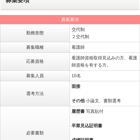
募集要項
募集要項
交代制
勤務形態
２交代制
募集職種
看護師
看護師資格取得見込みの方、看護
応募資格
師資格を有する方。
募集人員
10名
面接
選考方法
その他
小論文、書類選考
履歴書
写真貼付
卒業見込証明書
必要書類