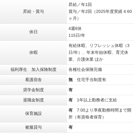
昇給／年1回
昇給・賞与
賞与／年2回（2025年度実績 4.60
ヶ月）
4週8休
休日
115日/年
有給休暇、リフレッシュ休暇（3
休暇
日/年）、年末年始休暇、育児休
業、介護休業 ほか
福利厚生 加入保険制度
各種社会保険完備
看護宿舎
無
住宅手当制度有
奨学金制度
有
退職金制度
有
1年以上勤務者に支給
有
7:00より準夜勤務時間まで開
保育施設
所（有資格者保育）
被服貸与
有